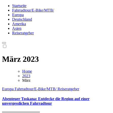
Bikerreise.de
So geht Urlaub mit Bike
Startseite
Fahrradtour/E-Bike/MTB/
Europa
Deutschland
Amerika
Asien
Reiseratgeber
März 2023
Home
2023
März
Europa
Fahrradtour/E-Bike/MTB/
Reiseratgeber
Abenteuer Toskana: Entdecke die Region auf einer
unvergesslichen Fahrradtour