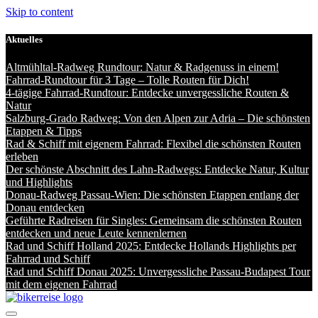
Skip to content
Aktuelles
Altmühltal-Radweg Rundtour: Natur & Radgenuss in einem!
Fahrrad-Rundtour für 3 Tage – Tolle Routen für Dich!
4-tägige Fahrrad-Rundtour: Entdecke unvergessliche Routen &
Natur
Salzburg-Grado Radweg: Von den Alpen zur Adria – Die schönsten
Etappen & Tipps
Rad & Schiff mit eigenem Fahrrad: Flexibel die schönsten Routen
erleben
Der schönste Abschnitt des Lahn-Radwegs: Entdecke Natur, Kultur
und Highlights
Donau-Radweg Passau-Wien: Die schönsten Etappen entlang der
Donau entdecken
Geführte Radreisen für Singles: Gemeinsam die schönsten Routen
entdecken und neue Leute kennenlernen
Rad und Schiff Holland 2025: Entdecke Hollands Highlights per
Fahrrad und Schiff
Rad und Schiff Donau 2025: Unvergessliche Passau-Budapest Tour
mit dem eigenen Fahrrad